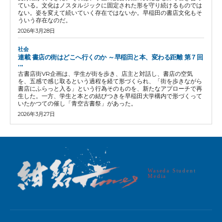
ている。文化はノスタルジックに固定された形を守り続けるものでは
ない。姿を変えて続いていく存在ではないか。早稲田の書店文化もそ
ういう存在なのだ。
2026年3月28日
社会
連載 書店の街はどこへ行くのか ～早稲田と本、変わる距離 第７回
...
古書店街VR企画は、学生が街を歩き、店主と対話し、書店の空気
を、五感で感じ取るという過程を経て形づくられ、「街を歩きながら
書店にふらっと入る」という行為そのものを、新たなアプローチで再
生した。一方、学生と本との結びつきを早稲田大学構内で形づくって
いたかつての催し「青空古書祭」があった。
2026年3月27日
Waseda Student
Media