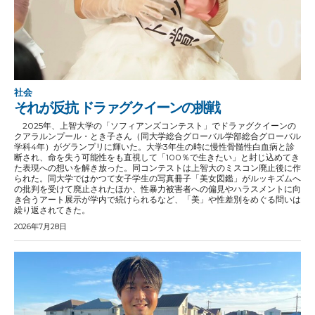
社会
それが反抗 ドラァグクイーンの挑戦
2025年、上智大学の「ソフィアンズコンテスト」でドラァグクイーンの
クアラルンプール・とき子さん（同大学総合グローバル学部総合グローバル
学科4年）がグランプリに輝いた。大学3年生の時に慢性骨髄性白血病と診
断され、命を失う可能性をも直視して「100％で生きたい」と封じ込めてき
た表現への想いを解き放った。同コンテストは上智大のミスコン廃止後に作
られた。同大学ではかつて女子学生の写真冊子「美女図鑑」がルッキズムへ
の批判を受けて廃止されたほか、性暴力被害者への偏見やハラスメントに向
き合うアート展示が学内で続けられるなど、「美」や性差別をめぐる問いは
繰り返されてきた。
2026年7月28日