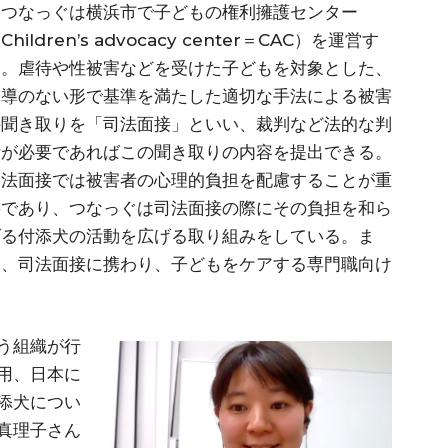
つなっぐは横浜市で子どもの権利擁護センター
Children’s advocacy center＝CAC）を運営す
る。虐待や性被害などを受けた子どもを対象とした、
誘導のない形で基準を満たした適切な手法による被害
の聞き取りを「司法面接」といい、裁判など法的な判
断が必要であればこの聞き取りの内容を提出できる。
司法面接では被害者の心理的負担を配慮することが重
要であり、つなっぐは司法面接の際にその負担を和ら
げる付添犬の活動を広げる取り組みをしている。ま
た、司法面接に携わり、子どもをケアする専門職向け
う組織が行
用、日本に
添犬につい
真理子さん