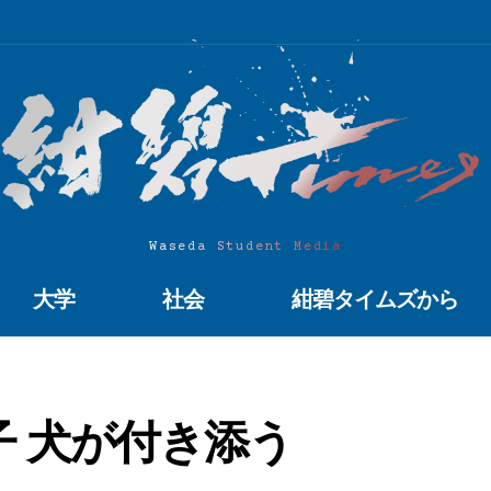
Waseda Student Media
大学
社会
紺碧タイムズから
 犬が付き添う