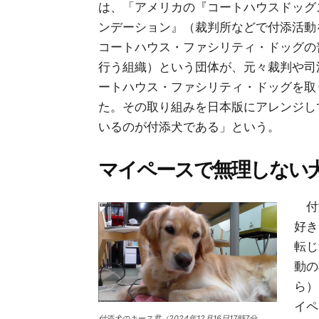
は、「アメリカの『コートハウスドッグ
ンデーション』（裁判所などで付添活動
コートハウス・ファシリティ・ドッグの
行う組織）という団体が、元々裁判や司
ートハウス・ファシリティ・ドッグを取
た。その取り組みを日本版にアレンジし
いるのが付添犬である」という。
マイペースで無理しない
付
好き
転じ
動の
ら）
イペ
付添犬のキース君（2024年12月16日17時7分、