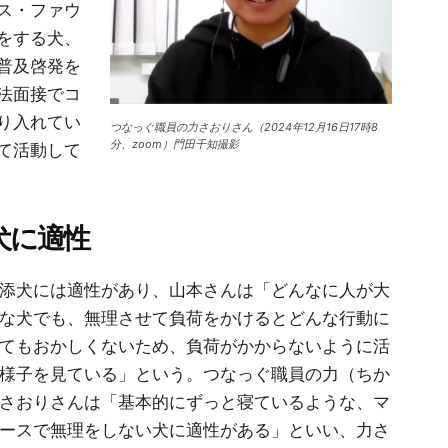
ス・ファウ
をする犬、
普及啓発を
法面接でコ
り入れてい
つなっぐ職員の力さおりさん（2024年12月16日17時8
分、zoom）門田千知撮影
て活動して
犬に適性
添犬には適性があり、山本さんは「どんなに人が大
な犬でも、無理させて負荷をかけるとどんな行動に
てもおかしくないため、負荷がかからないように活
様子を見ている」という。つなっぐ職員の力（ちか
さおりさんは「基本的にずっと寝ているような、マ
ースで無理をしない犬に適性がある」といい、力さ