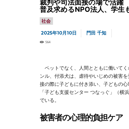
裁判や司法面接の場で活躍
普及求めるNPO法人、学生
社会
2025年10月10日
門田 千知
564
ペットでなく、人間とともに働いてくれ
ンル、付添犬は、虐待やいじめの被害を
接の際に子どもに付き添い、子どもの心
「子ども支援センター つなっぐ」（横
でいる。
被害者の心理的負担ケア