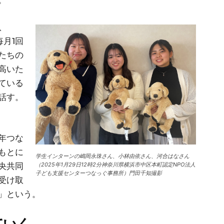
。
、
毎月1回
たちの
高いた
ている
話す。
年つな
もとに
学生インターンの嶋岡永珠さん、小林由依さん、河合はなさん
（2025年1月29日12時2分神奈川県横浜市中区本町認定NPO法人
央共同
子ども支援センターつなっぐ事務所）門田千知撮影
受け取
」という。