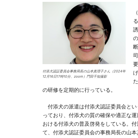
（
付添犬認証委員会事務局長の山本真理子さん（2024年
12月16日17時10分、zoom）門田千知撮影
の研修を定期的に行っている。
付添犬の派遣は付添犬認証委員会とい
っており、付添犬の質の確保や適正な運
おける付添犬の普及啓発をしている。付
て、付添犬認証委員会の事務局長の山本