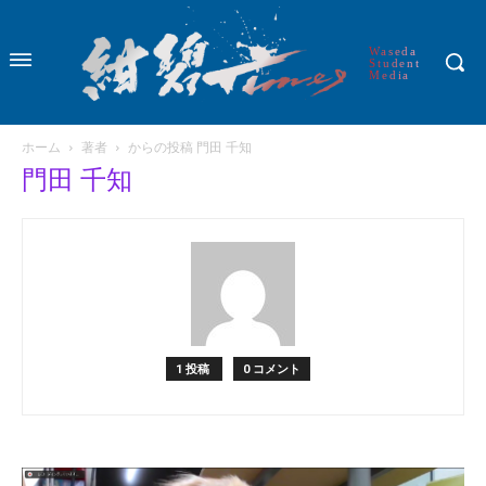
Waseda
Student
Media
ホーム
著者
からの投稿 門田 千知
門田 千知
1 投稿
0 コメント