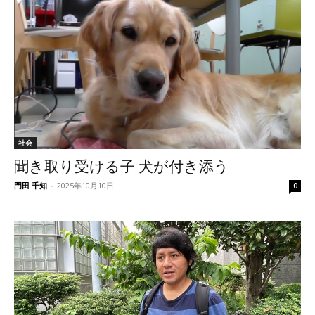
社会
聞き取り受ける子 犬が付き添う
門田 千知
-
2025年10月10日
0