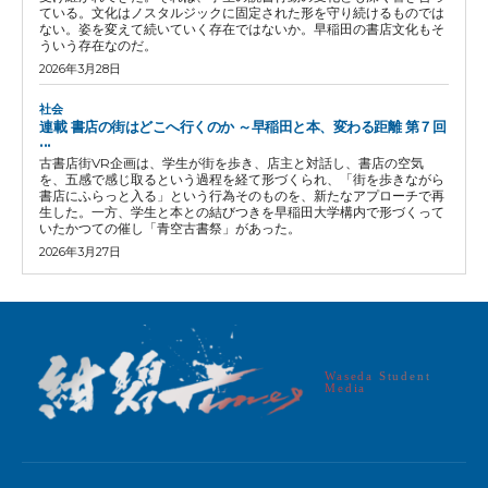
ている。文化はノスタルジックに固定された形を守り続けるものでは
ない。姿を変えて続いていく存在ではないか。早稲田の書店文化もそ
ういう存在なのだ。
2026年3月28日
社会
連載 書店の街はどこへ行くのか ～早稲田と本、変わる距離 第７回
...
古書店街VR企画は、学生が街を歩き、店主と対話し、書店の空気
を、五感で感じ取るという過程を経て形づくられ、「街を歩きながら
書店にふらっと入る」という行為そのものを、新たなアプローチで再
生した。一方、学生と本との結びつきを早稲田大学構内で形づくって
いたかつての催し「青空古書祭」があった。
2026年3月27日
Waseda Student
Media