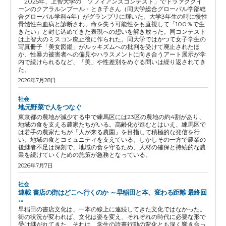
2025年、上智大学の「ソフィアンズコンテスト」でドラァグクイ
ーンのクアラルンプール・とき子さん（同大学総合グローバル学部総
合グローバル学科4年）がグランプリに輝いた。大学3年生の時に慢性
骨髄性白血病と診断され、命を失う可能性をも直視して「100％で生
きたい」と封じ込めてきた表現への想いを解き放った。同コンテスト
は上智大のミスコン廃止後に作られた。同大学ではかつて女子学生の
写真冊子「美女図鑑」がルッキズムへの批判を受けて廃止されたほ
か、性暴力被害者への偏見やハラスメントに向き合うアート展示が学
内で続けられるなど、「美」や性差別をめぐる問いは繰り返されてき
た。
2026年7月28日
社会
地元野菜で人をつなぐ
東京都の農地が減少する中で練馬区には23区の農地の約4割があり、
地域の食を支える農家たちがいる。高齢化が進むとはいえ、練馬区で
は若手の農家たちが「人が来る農園」を目指して積極的な発信を行
い、地域の食とコミュニティを支えている。しかしその一方で農業の
後継者不足は深刻で、地域の食を守るため、人材の確保と持続的な農
業を続けていくための施策が急務となっている。
2026年7月7日
社会
連載 書店の街はどこへ行くのか ～早稲田と本、変わる距離 最終回
...
早稲田の書店文化は、一本の線上に連続してきた文化ではなかった。
街の状況が変われば、文化は姿を変え、それぞれの時代に必要な形で
受け継がれてきた。それは、学生の読書行動の変化とも深く響き合っ