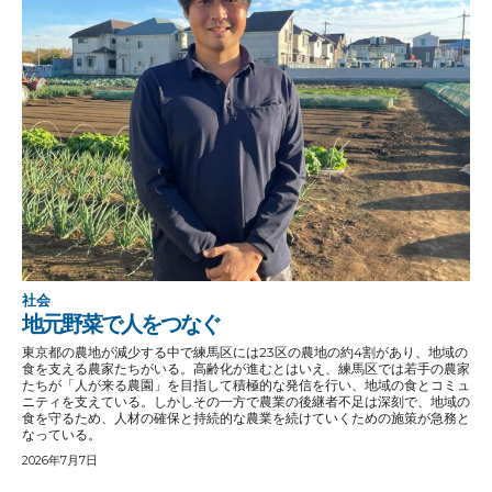
社会
地元野菜で人をつなぐ
東京都の農地が減少する中で練馬区には23区の農地の約4割があり、地域の
食を支える農家たちがいる。高齢化が進むとはいえ、練馬区では若手の農家
たちが「人が来る農園」を目指して積極的な発信を行い、地域の食とコミュ
ニティを支えている。しかしその一方で農業の後継者不足は深刻で、地域の
食を守るため、人材の確保と持続的な農業を続けていくための施策が急務と
なっている。
2026年7月7日