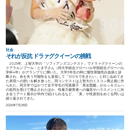
社会
それが反抗 ドラァグクイーンの挑戦
2025年、上智大学の「ソフィアンズコンテスト」でドラァグクイーンの
クアラルンプール・とき子さん（同大学総合グローバル学部総合グローバル
学科4年）がグランプリに輝いた。大学3年生の時に慢性骨髄性白血病と診
断され、命を失う可能性をも直視して「100％で生きたい」と封じ込めてき
た表現への想いを解き放った。同コンテストは上智大のミスコン廃止後に作
られた。同大学ではかつて女子学生の写真冊子「美女図鑑」がルッキズムへ
の批判を受けて廃止されたほか、性暴力被害者への偏見やハラスメントに向
き合うアート展示が学内で続けられるなど、「美」や性差別をめぐる問いは
繰り返されてきた。
2026年7月28日